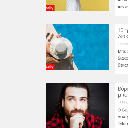
πεντε
10 τ
δια
1 Αυγο
Μπορε
διακ
δεκα
Βύρ
μπο
31 Μαρ
Ο Βύ
συντ
“Μου