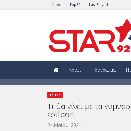
News
Top20
Last Played
About
Πρόγραμμα
Πα
Music
Τι θα γίνει με τα γυμνα
εστίαση
24 Μαΐου, 2021