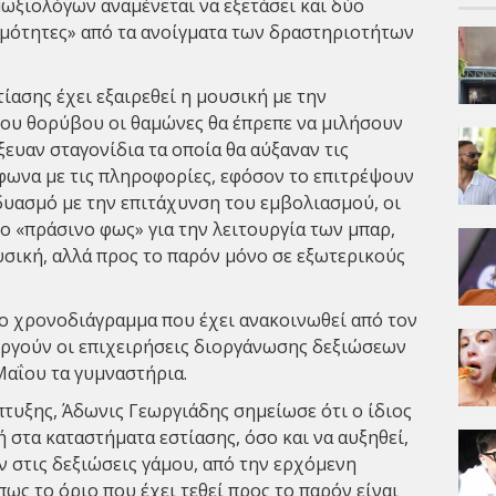
ωξιολόγων αναμένεται να εξετάσει και δύο
εμότητες» από τα ανοίγματα των δραστηριοτήτων
τίασης έχει εξαιρεθεί η μουσική με την
ου θορύβου οι θαμώνες θα έπρεπε να μιλήσουν
ξευαν σταγονίδια τα οποία θα αύξαναν τις
φωνα με τις πληροφορίες, εφόσον το επιτρέψουν
δυασμό με την επιτάχυνση του εμβολιασμού, οι
ο «πράσινο φως» για την λειτουργία των μπαρ,
υσική, αλλά προς το παρόν μόνο σε εξωτερικούς
ο χρονοδιάγραμμα που έχει ανακοινωθεί από τον
υργούν οι επιχειρήσεις διοργάνωσης δεξιώσεων
Μαΐου τα γυμναστήρια.
τυξης, Άδωνις Γεωργιάδης σημείωσε ότι ο ίδιος
ή στα καταστήματα εστίασης, όσο και να αυξηθεί,
ν στις δεξιώσεις γάμου, από την ερχόμενη
πως το όριο που έχει τεθεί προς το παρόν είναι