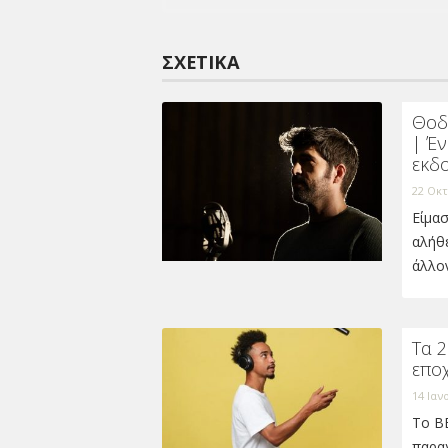
ΣΧΕΤΙΚΆ
Θοδ
| Έ
εκδο
22 Οκτ
Είμασ
αλήθε
άλλο
Τα 2
εποχ
14 Ιαν
Το BB
παρα