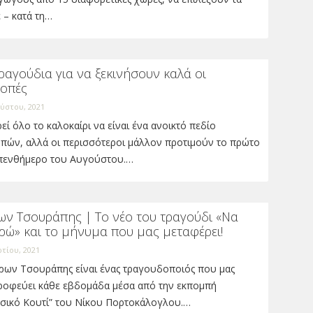
 – κατά τη…
ραγούδια για να ξεκινήσουν καλά οι
κοπές
ύστου, 2021
ί όλο το καλοκαίρι να είναι ένα ανοικτό πεδίο
οπών, αλλά οι περισσότεροι μάλλον προτιμούν το πρώτο
πενθήμερο του Αυγούστου.…
ων Τσουράπης | Το νέο του τραγούδι «Να
ρώ» και το μήνυμα που μας μεταφέρει!
τίου, 2021
ρων Τσουράπης είναι ένας τραγουδοποιός που μας
ροφεύει κάθε εβδομάδα μέσα από την εκπομπή
σικό Κουτί” του Νίκου Πορτοκάλογλου.…