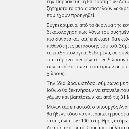
την Παρασκευή, η Επιτροπή των Λοιμ
ζητήματα τα οποία αποτελούν «εκκρ
που έχουν προηγηθεί.
Συγκεκριμένα, από το άνοιγμα της εσ
δικαιολόγηση πως λόγω του αυξημέν
πιο δυνατά και κατ’ επέκταση θα εκτό
πιθανότητες μετάδοσης του ιού. Σύμ
τα επιδημιολογικά δεδομένα, σε συν
επιστήμονες αναμένεται να δώσουν τ
των καφέ και των εστιατορίων με μο
χώρους.
Την ίδια ώρα, ωστόσο, σύμφωνα με τ
Ιούνιο θα ξεκινήσουν να επανελειτο
γάμων και βαπτίσεων και από τις 31 
Μιλώντας επ αυτού, ο υπουργός Ανάπ
θα ήθελε τόσο να επιτραπεί η μουσικ
στους άνω των 100, ο αριθμός ατόμω
Δευτέρα και μετά. Σημείωσε μάλιστα 