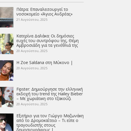
Πάτρα: Επαναλειτουργεί το
νοσοκομείο «Άγιος Ανδρέας»
21 Αυγούστου, 2025
Κατερίνα Δαλάκα: Οι δημόσιες
ευχές του συντρόφου της, Θέμη
Αμβροσιάδη για τα γενέθλιά της
20 Αυγούστου, 2025
Η Zoe Saldana στη Μύκονο |
20 Αυγούστου, 2025
Fipster: Δημιούργησε την ελληνική
εκδοχή του trend της Hailey Bieber
– Με χωριάτικη στο τζακούζι
20 Αυγούστου, 2025
Εξιτήριο για τον Γιώργο Μαζωνάκη
από το Δρομοκαΐτειο – Τι είπε ο
τραγουδιστής στους
δημοσιογράφους |