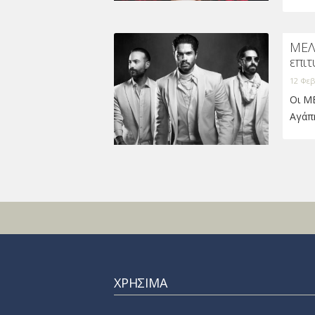
ΜΕΛΙ
επιτ
12 Φεβ
Οι MΕ
Αγάπη
ΧΡΗΣΙΜΑ