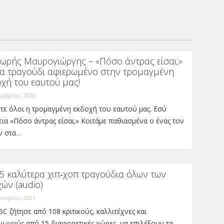
ωρής Μαυρογιώργης – «Πόσο άντρας είσαι;»
να τραγούδι αφιερωμένο στην τρομαγμένη
χή του εαυτού μας!
ωβρίου, 2020
τε όλοι η τρομαγμένη εκδοχή του εαυτού μας. Εσύ
ια «Πόσο άντρας είσαι;» Κοιτάμε παθιασμένα ο ένας τον
ν στα…
5 καλύτερα χιπ‑χοπ τραγούδια όλων των
ών (audio)
ουαρίου, 2021
C ζήτησε από 108 κριτικούς, καλλιτέχνες και
γωγούς από 15 διαφορετικές χώρες, να επιλέξουν τα