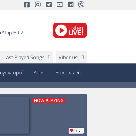
 Stop Hits!
Last Played Songs
Viber us!
ιαγωνισμοί
Apps
Επικοινωνία
NOW PLAYING
Love