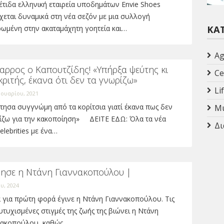
τιδα ελληνική εταιρεία υποδημάτων Envie Shoes
χεται δυναμικά στη νέα σεζόν με μια συλλογή
ΚΑ
ρωμένη στην ακαταμάχητη γοητεία και…
Ag
αρρος ο Καπουτζίδης! «Υπήρξα ψεύτης κι
Ce
ριτής, έκανα ότι δεν τα γνωρίζω»
Li
ουαρίου, 2021
ησα συγγνώμη από τα κορίτσια γιατί έκανα πως δεν
Mu
ίζω για την κακοποίηση» ΔΕΙΤΕ ΕΔΩ: Όλα τα νέα
Δι
elebrities με ένα…
νησε η Ντάνη Γιαννακοπούλου |
υ, 2024
 για πρώτη φορά έγινε η Ντάνη Γιαννακοπούλου. Τις
υτυχισμένες στιγμές της ζωής της βιώνει η Ντάνη
νακοπούλου, καθώς…