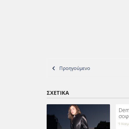
Προηγούμενο
ΣΧΕΤΙΚΆ
Dem
σοφ
9 Νοεμ