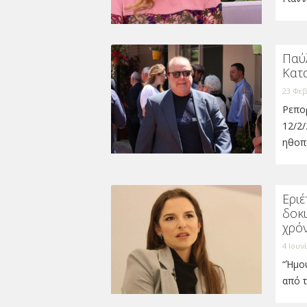
Παύ
Κατ
23 Φεβ
Ρεπορ
12/2/
ηθοπ
Εριέ
δοκι
χρόν
4 Ιουν
“Ήμο
από τ