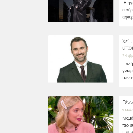
Η ηγέ
εισέρ
αφιε
Χείμ
υποκ
7 Φεβρ
«Ζήτ
γνωρ
των c
Γέν
9 Μαΐο
Μαμά
πιο ε
Γιαν