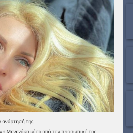
 ανάρτησή της.
νη Μενεγάκη
μέσα από τον προσωπικό της