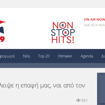
ON AIR NO
Star 92.9 Non
ραγωγοί
Νέα
Top 20
Hitmaker
Agenda
Δ
λειψε η επαφή μας, ναι από τον
551