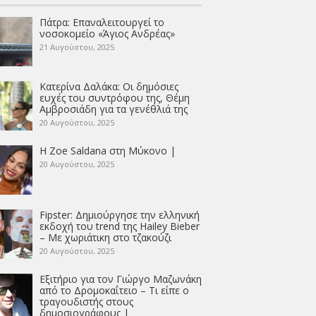
Πάτρα: Επαναλειτουργεί το
νοσοκομείο «Άγιος Ανδρέας»
21 Αυγούστου, 2025
Κατερίνα Δαλάκα: Οι δημόσιες
ευχές του συντρόφου της, Θέμη
Αμβροσιάδη για τα γενέθλιά της
20 Αυγούστου, 2025
Η Zoe Saldana στη Μύκονο |
20 Αυγούστου, 2025
Fipster: Δημιούργησε την ελληνική
εκδοχή του trend της Hailey Bieber
– Με χωριάτικη στο τζακούζι
20 Αυγούστου, 2025
Εξιτήριο για τον Γιώργο Μαζωνάκη
από το Δρομοκαΐτειο – Τι είπε ο
τραγουδιστής στους
δημοσιογράφους |