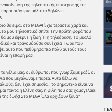
Rec
 ανακoίνωση της τηλεοπτικής επιστροφής της
Η παρουσιάστρια μάλιστα δηλώνει
ς.
βριο θα είμαι στο MEGA! Έχω τεράστια χαρά και
το μου τηλεοπτικό σπίτι! Την πρώτη φορά που
 θα μου έφερνε η ζωή. Ή η τηλεόραση. Το μυαλό
οδικά και τραγουδούσα συνέχεια. Τώρα που
ψε, αυτό που πεθύμησα πιο πολύ αυτούς τους
ίναι η επαφή μας!
τα γέλια μας, οι άνθρωποι που γνωρίζαμε μαζί, οι
νια που μεγαλώναμε παρέα. Αυτά θέλω να
λιούς, δεν έχει σημασία… το σημαντικό είναι να
ίμαι πάντα η Ελένη σας, η φίλη που σας χαμογελάει
ά της ζωής! Στο MEGA Όλα αρχίζουν ξανά.”
ΤΕΛ