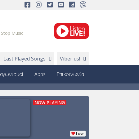
W
 Stop Music
Last Played Songs
Viber us!
ιαγωνισμοί
Apps
Επικοινωνία
NOW PLAYING
Love