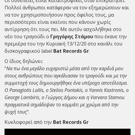
Οι συνέπειες είναι καταστροφικές όταν επικρατήσει.
Πολλοί άνθρωποι κατάφεραν να τον εξημερώσουν και
να τον χρησιμοποιήσουν προς όφελος τους, μα
περισσότεροι είναι εκείνοι που κάνουν χωρίς
αντίρρηση ότι τους πει. Με αυτόν ασχολήθηκε στο
νέο του τραγούδι ο
Γρηγόρης Στάμου
που έκανε την
πρεμιέρα του την Κυριακή 13/12/20 στο κανάλι του
δισκογραφικού label
Bat Records Gr
.
Ο ίδιος δηλώνει:
“
Να πω ένα μεγάλο ευχαριστώ μέσα από την καρδιά μου
στους ανθρώπους που αγκάλιασαν το τραγούδι και με την
συμμετοχή τους δημιουργήθηκε ένα υπέροχο αποτέλεσμα.
Ο Panagiotis Lallis, ο Stelios Pontakis, ο Yannis Kastronis, ο
George Lambiris, ο Γιώργος Δήμου και η Varvara Stamou
πραγματικά σημάδεψαν το κομμάτι με χρώμα από την
ψυχή τους
“.
Κυκλοφορεί από την
Bat Records Gr