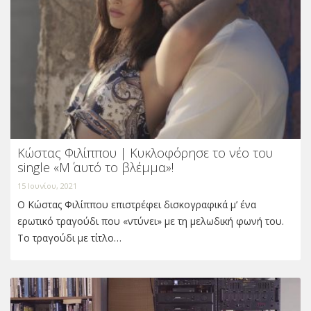
Κώστας Φιλίππου | Κυκλοφόρησε το νέο του
single «Μ΄ αυτό το βλέμμα»!
15 Ιουνίου, 2021
Ο Κώστας Φιλίππου επιστρέφει δισκογραφικά μ’ ένα
ερωτικό τραγούδι που «ντύνει» με τη μελωδική φωνή του.
Το τραγούδι με τίτλο…