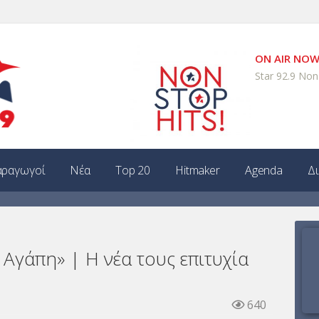
ON AIR NO
Star 92.9 Non
ραγωγοί
Νέα
Top 20
Hitmaker
Agenda
Δ
 Αγάπη» | Η νέα τους επιτυχία
640