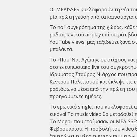
Οι MΕΛΙSSES κυκλοφορούν τη νέα του
μία πρώτη γεύση από τα καινούργια 
Το no1 συγκρότημα της χώρας, κάθε 
ραδιοφωνικού airplay επί σειρά εβδ
YouTube views, μας ταξιδεύει ξανά σ
μπαλάντα.
Το «Που ‘Ναι Αγάπη», σε στίχους κα
στο εντυπωσιακό live του συγκροτήμ
Ιδρύματος Σταύρος Νιάρχος που πρα
Κέντρου Πολιτισμού και έκλεψε τις ε
ραδιόφωνα μέσα από την πρώτη του 
προηγούμενες ημέρες.
Το ερωτικό single, που κυκλοφορεί απ
εικόνα! Το music video θα μεταδοθε
Το Mega» που ετοίμασαν οι ΜΕΛISSES
Φεβρουαρίου. Η προβολή του video θα
ξημερώνει η μέρα των ερωτευμένων, 