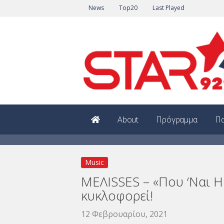
News
Top20
Last Played
About
Πρόγραμμα
Πα
Music
ΜΕΛΙSSES – «Που ‘Ναι Η
κυκλοφορεί!
12 Φεβρουαρίου, 2021