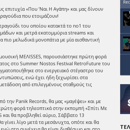
Rec
ς επιτυχία «Που ‘Ναι Η Αγάπη» και μας δίνουν
τραγούδια που ετοιμάζουν!
τραγούδι του οποίου κατακτά το no1 του
ομάδων και μετρά εκατομμύρια streams και
τα πιο μελωδικά μονοπάτια με μία αισθαντική
ι μουσική MEΛΙSSES, παρουσιάστηκε πρώτη φορά
ατος στο Summer Nostos Festival RetroFuture του
γματοποιήθηκε στο ενεργειακό στέγαστρο του
ντυπώσεις, ενώ έχει ήδη ξεχωρίσει στα
μετάδοση από επιλεγμένους σταθμούς τις
ό την Panik Records, θα μας «μαγέψει» και με
ί πρώτη φορά τηλεοπτικά στην εκπομπή «Σπίτι Με
 και θα προβληθεί αύριο, Σάββατο 13
 γίνει λίγο μετά τα μεσάνυχτα, οπότε και θα
ΤΕΛ
ενώ στη συνέχεια θα είναι διαθέσιμο και στο