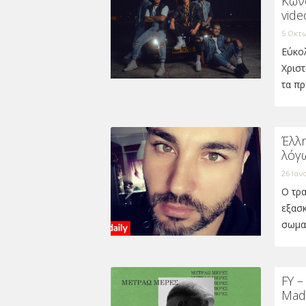
Κων
vide
5 Οκτω
Εύκο
Χρισ
τα π
Έλλ
λόγ
26 Ιαν
Ο τρα
εξασκ
σωμα
FY –
Mad 