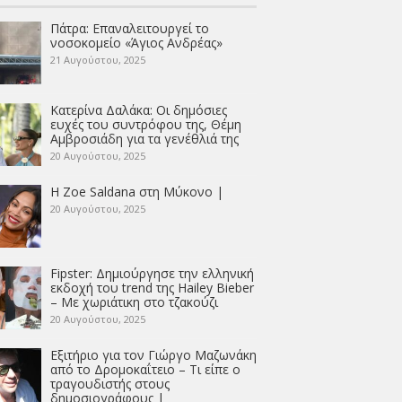
Πάτρα: Επαναλειτουργεί το
νοσοκομείο «Άγιος Ανδρέας»
21 Αυγούστου, 2025
Κατερίνα Δαλάκα: Οι δημόσιες
ευχές του συντρόφου της, Θέμη
Αμβροσιάδη για τα γενέθλιά της
20 Αυγούστου, 2025
Η Zoe Saldana στη Μύκονο |
20 Αυγούστου, 2025
Fipster: Δημιούργησε την ελληνική
εκδοχή του trend της Hailey Bieber
– Με χωριάτικη στο τζακούζι
20 Αυγούστου, 2025
Εξιτήριο για τον Γιώργο Μαζωνάκη
από το Δρομοκαΐτειο – Τι είπε ο
τραγουδιστής στους
δημοσιογράφους |