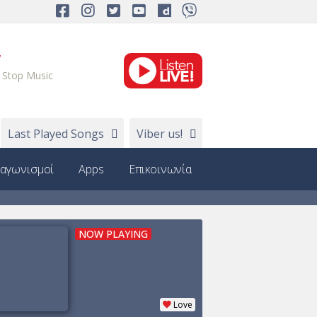
W
 Stop Music
Last Played Songs
Viber us!
ιαγωνισμοί
Apps
Επικοινωνία
NOW PLAYING
Love