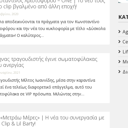
σταντίνος Χριστοφόρου – ONE | Το νέο τους
o clip βγαλμένο από άλλη εποχή!
βρίου, 2020
ΚΑ
λα αποδεικνύονται τα πράγματα για τον Κωνσταντίνο
τοφόρου και την νέα του κυκλοφορία με τίτλο «Δύσκολα
Ag
ράγματα»! Ο καλύτερος…
Ce
Li
ηνας τραγουδιστής έγινε σωματοφύλακας
Mu
ω ανεργίας
Δι
ουαρίου, 2021
γουδιστής Μίλτος Ιωαννίδης, μέσα στην καραντίνα
εί ένα τελείως διαφορετικό επάγγελμα, αυτό του
τοφύλακα σε VIP πρόσωπα. Μιλώντας στην…
 «Μετράω Μέρες» | Η νέα του συνεργασία με
Clip & Lil Barty!