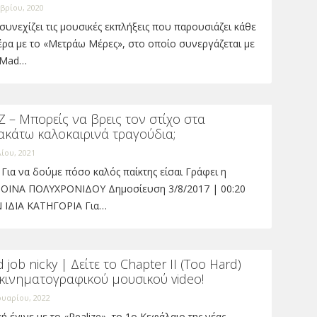
βρίου, 2020
συνεχίζει τις μουσικές εκπλήξεις που παρουσιάζει κάθε
ρα με το «Μετράω Μέρες», στο οποίο συνεργάζεται με
 Mad…
 – Μπορείς να βρεις τον στίχο στα
ακάτω καλοκαιρινά τραγούδια;
λίου, 2021
Για να δούμε πόσο καλός παίκτης είσαι Γράφει η
ΟΙΝΑ ΠΟΛΥΧΡΟΝΙΔΟΥ Δημοσίευση 3/8/2017 | 00:20
 ΙΔΙΑ ΚΑΤΗΓΟΡΙΑ Για…
 job nicky | Δείτε το Chapter II (Too Hard)
κινηματογραφικού μουσικού video!
ουαρίου, 2022
ή έγινε με το «Realize», το 1ο Κεφάλαιο της νέας