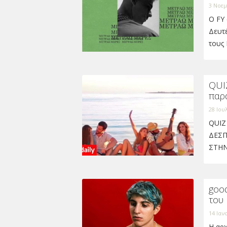
3 Νοεμ
Ο FY 
Δευτέ
τους
QUIZ
παρ
28 Ιου
QUIZ 
ΔΕΣΠ
ΣΤΗΝ
good
του 
14 Ιαν
Η αρχ