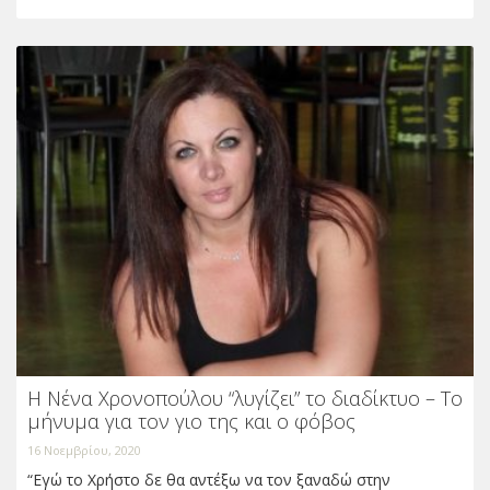
Η Νένα Χρονοπούλου “λυγίζει” το διαδίκτυο – Το
μήνυμα για τον γιο της και ο φόβος
16 Νοεμβρίου, 2020
“Εγώ το Χρήστο δε θα αντέξω να τον ξαναδώ στην