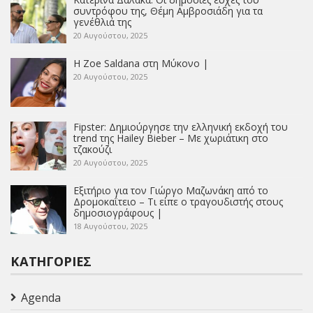
συντρόφου της, Θέμη Αμβροσιάδη για τα
γενέθλιά της
20 Αυγούστου, 2025
Η Zoe Saldana στη Μύκονο |
20 Αυγούστου, 2025
Fipster: Δημιούργησε την ελληνική εκδοχή του
trend της Hailey Bieber – Με χωριάτικη στο
τζακούζι
20 Αυγούστου, 2025
Εξιτήριο για τον Γιώργο Μαζωνάκη από το
Δρομοκαΐτειο – Τι είπε ο τραγουδιστής στους
δημοσιογράφους |
18 Αυγούστου, 2025
ΚΑΤΗΓΟΡΊΕΣ
Agenda