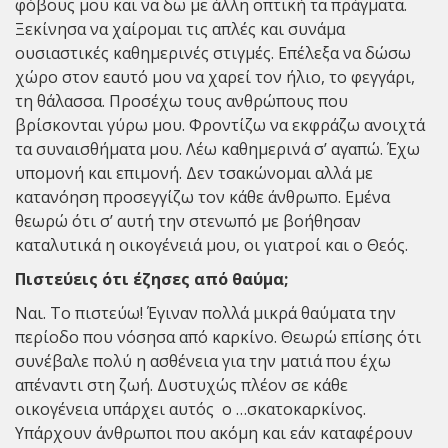
φόβους μου και να δω με άλλη οπτική τα πράγματα.
Ξεκίνησα να χαίρομαι τις απλές και συνάμα
ουσιαστικές καθημερινές στιγμές. Επέλεξα να δώσω
χώρο στον εαυτό μου να χαρεί τον ήλιο, το φεγγάρι,
τη θάλασσα. Προσέχω τους ανθρώπους που
βρίσκονται γύρω μου. Φροντίζω να εκφράζω ανοιχτά
τα συναισθήματα μου. Λέω καθημερινά σ’ αγαπώ. Έχω
υπομονή και επιμονή. Δεν τσακώνομαι αλλά με
κατανόηση προσεγγίζω τον κάθε άνθρωπο. Εμένα
θεωρώ ότι σ’ αυτή την στενωπό με βοήθησαν
καταλυτικά η οικογένειά μου, οι γιατροί και ο Θεός.
Πιστεύεις ότι έζησες από θαύμα;
Ναι. Το πιστεύω! Έγιναν πολλά μικρά θαύματα την
περίοδο που νόσησα από καρκίνο. Θεωρώ επίσης ότι
συνέβαλε πολύ η ασθένεια για την ματιά που έχω
απέναντι στη ζωή. Δυστυχώς πλέον σε κάθε
οικογένεια υπάρχει αυτός ο …σκατοκαρκίνος.
Υπάρχουν άνθρωποι που ακόμη και εάν καταφέρουν