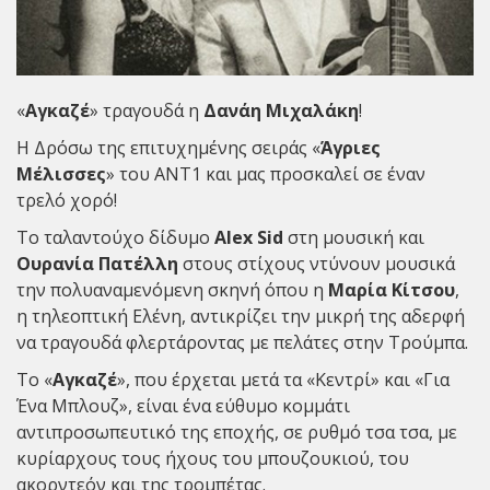
«
Αγκαζέ
» τραγουδά η
Δανάη Μιχαλάκη
!
H Δρόσω της επιτυχημένης σειράς «
Άγριες
Μέλισσες
» του ΑNT1 και μας προσκαλεί σε έναν
τρελό χορό!
Το ταλαντούχο δίδυμο
Alex Sid
στη μουσική και
Ουρανία Πατέλλη
στους στίχους ντύνουν μουσικά
την πολυαναμενόμενη σκηνή όπου η
Μαρία Κίτσου
,
η τηλεοπτική Ελένη, αντικρίζει την μικρή της αδερφή
να τραγουδά φλερτάροντας με πελάτες στην Τρούμπα.
Το «
Αγκαζέ
», που έρχεται μετά τα «Κεντρί» και «Για
Ένα Μπλουζ», είναι ένα εύθυμο κομμάτι
αντιπροσωπευτικό της εποχής, σε ρυθμό τσα τσα, με
κυρίαρχους τους ήχους του μπουζουκιού, του
ακορντεόν και της τρομπέτας.