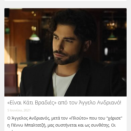
«Είναι Κάτι Βραδιές» από τον Άγγελο Ανδριανό!
5 Ιουνίου, 2021
Ο Άγγελος Ανδριανός, μετά τον «Πλούτο» που του “χάρισε”
η Πέννυ Μπαλτατζή, μας συστήνεται και ως συνθέτης. Οι