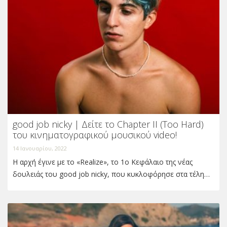
good job nicky | Δείτε το Chapter II (Too Hard)
του κινηματογραφικού μουσικού video!
14 Ιανουαρίου, 2022
Η αρχή έγινε με το «Realize», το 1ο Κεφάλαιο της νέας
δουλειάς του good job nicky, που κυκλοφόρησε στα τέλη…