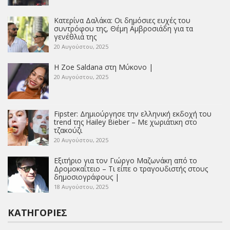
Κατερίνα Δαλάκα: Οι δημόσιες ευχές του
συντρόφου της, Θέμη Αμβροσιάδη για τα
γενέθλιά της
20 Αυγούστου, 2025
Η Zoe Saldana στη Μύκονο |
20 Αυγούστου, 2025
Fipster: Δημιούργησε την ελληνική εκδοχή του
trend της Hailey Bieber – Με χωριάτικη στο
τζακούζι
20 Αυγούστου, 2025
Εξιτήριο για τον Γιώργο Μαζωνάκη από το
Δρομοκαΐτειο – Τι είπε ο τραγουδιστής στους
δημοσιογράφους |
18 Αυγούστου, 2025
ΚΑΤΗΓΟΡΊΕΣ