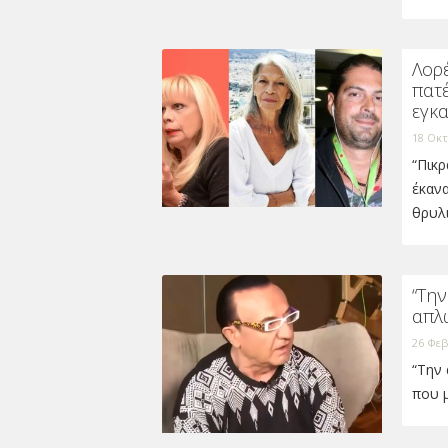
Λορέ
πατέ
εγκα
18 Οκτ
“Πικρ
έκανα
θρυλ
“Την
απλώ
26 Φεβ
“Την 
που μ