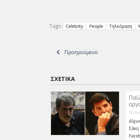
Tags :
Celebrity
People
Τηλεόραση
Προηγούμενο
ΣΧΕΤΙΚΆ
Παύλ
οργ
10 Οκτ
Δίχως
Σάκη 
Face