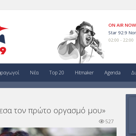
ON AIR NOW
Star 92.9 Non
02:00 - 22:00
ραγωγοί
Νέα
Top 20
Hitmaker
Agenda
Δ
εσα τον πρώτο οργασμό μου»
527