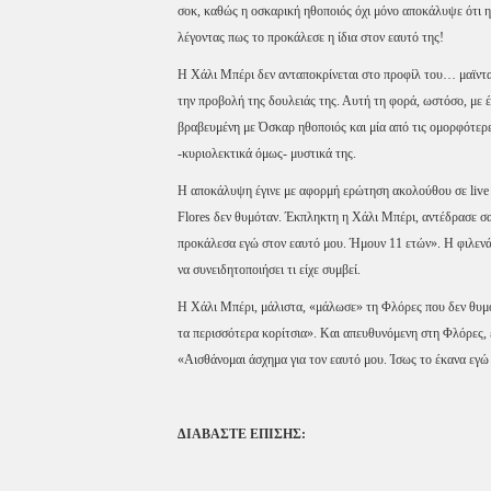
σοκ, καθώς η οσκαρική ηθοποιός όχι μόνο αποκάλυψε ότι 
λέγοντας πως το προκάλεσε η ίδια στον εαυτό της!
Η Χάλι Μπέρι δεν ανταποκρίνεται στο προφίλ του… μαϊντα
την προβολή της δουλειάς της. Αυτή τη φορά, ωστόσο, με έν
βραβευμένη με Όσκαρ ηθοποιός και μία από τις ομορφότερ
-κυριολεκτικά όμως- μυστικά της.
Η αποκάλυψη έγινε με αφορμή ερώτηση ακολούθου σε live 
Flores δεν θυμόταν. Έκπληκτη η Χάλι Μπέρι, αντέδρασε σα
προκάλεσα εγώ στον εαυτό μου. Ήμουν 11 ετών». Η φιλεν
να συνειδητοποιήσει τι είχε συμβεί.
Η Χάλι Μπέρι, μάλιστα, «μάλωσε» τη Φλόρες που δεν θυμό
τα περισσότερα κορίτσια». Και απευθυνόμενη στη Φλόρες,
«Αισθάνομαι άσχημα για τον εαυτό μου. Ίσως το έκανα εγώ
ΔΙΑΒΑΣΤΕ ΕΠΙΣΗΣ: