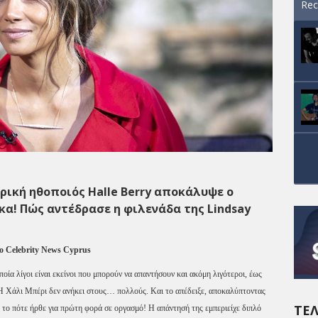
Rec
ρική ηθοποιός Halle Berry αποκάλυψε ο
κα! Πώς αντέδρασε η φιλενάδα της Lindsay
στο Celebrity News Cyprus
ία λίγοι είναι εκείνοι που μπορούν να απαντήσουν και ακόμη λιγότεροι, έως
 Η Χάλι Μπέρι δεν ανήκει στους… πολλούς. Και το απέδειξε, αποκαλύπτοντας
ΤΕΛ
 το πότε ήρθε για πρώτη φορά σε οργασμό! Η απάντησή της εμπεριείχε διπλό