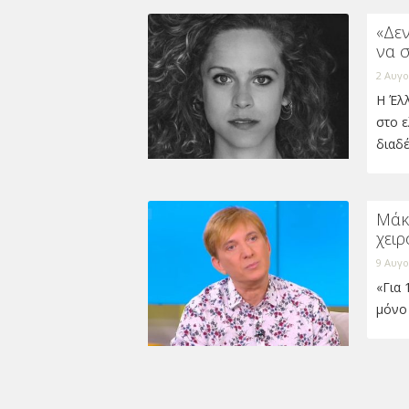
«Δεν
να σ
2 Αυγο
Η Έλ
στο 
διαδέ
Μάκ
χειρ
9 Αυγο
«Για 
μόνο