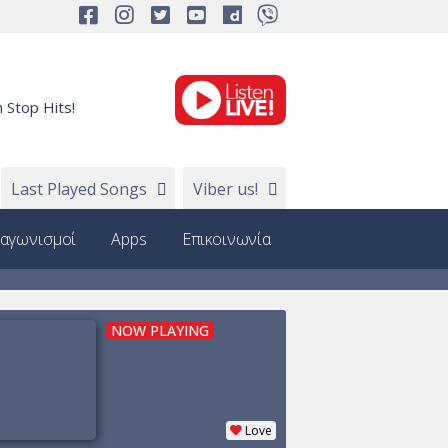
 Stop Hits!
Last Played Songs
Viber us!
ιαγωνισμοί
Apps
Επικοινωνία
NOW PLAYING
Love