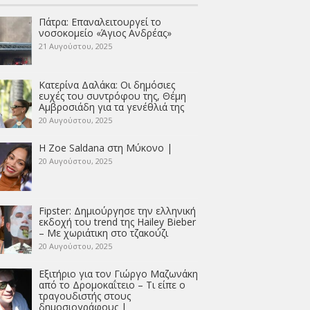
Πάτρα: Επαναλειτουργεί το
νοσοκομείο «Άγιος Ανδρέας»
21 Αυγούστου, 2025
Κατερίνα Δαλάκα: Οι δημόσιες
ευχές του συντρόφου της, Θέμη
Αμβροσιάδη για τα γενέθλιά της
20 Αυγούστου, 2025
Η Zoe Saldana στη Μύκονο |
20 Αυγούστου, 2025
Fipster: Δημιούργησε την ελληνική
εκδοχή του trend της Hailey Bieber
– Με χωριάτικη στο τζακούζι
20 Αυγούστου, 2025
Εξιτήριο για τον Γιώργο Μαζωνάκη
από το Δρομοκαΐτειο – Τι είπε ο
τραγουδιστής στους
δημοσιογράφους |