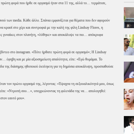
η πρώτη φορά που ήρθε σε οργασμό ήταν στα 11 της, αλλά το… τερμάτισε,
νού των media. Κάθε άλλο. Σπάνια εμφανίζεται για θέματα που δεν αφορούν
α κρασί στο χέρι και συντροφιά με την καλή της φίλη Lindsay Flores, η
ες γυναίκες στον πλανήτη, «λύθηκε» και αποκάλυψε τα πιο… απόκρυφα
βίντεο στο instagram. «Πότε ήρθατε πρώτη φορά σε οργασμό»; Η Lindsay
ν… έφηβη και με μία αξιοσημείωτη απαλότητα, είπε: «Εγώ θυμάμαι. Το
άδα της διάσημης ηθοποιού έκπληκτη για τη δημόσια αποκάλυψη, προσπαθούσε
ταν τον πρώτο οργασμό της, λέγοντας: «Έψαχνα τη σεξουαλικότητά μου, όπως
 είπε: «Ντροπή σου…», υποχρεώνοντας τη φιλενάδα της να… απολογηθεί:
 στον εαυτό μου».