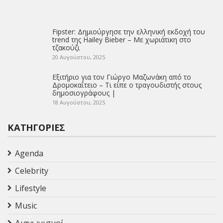
Fipster: Δημιούργησε την ελληνική εκδοχή του
trend της Hailey Bieber – Με χωριάτικη στο
τζακούζι
20 Αυγούστου, 2025
Εξιτήριο για τον Γιώργο Μαζωνάκη από το
Δρομοκαΐτειο – Τι είπε ο τραγουδιστής στους
δημοσιογράφους |
18 Αυγούστου, 2025
ΚΑΤΗΓΟΡΊΕΣ
Agenda
Celebrity
Lifestyle
Music
Διαγωνισμοί